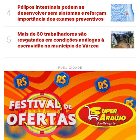
Pólipos intestinais podem se
4
desenvolver sem sintomas e reforçam
importância dos exames preventivos
Mais de 60 trabalhadores são
5
resgatados em condições análogas à
escravidão no município de Várzea
PUBLICIDADE