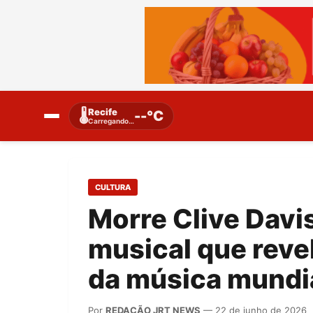
Recife
🌡️
--°C
Carregando…
CULTURA
Morre Clive Davis
musical que reve
da música mundi
Por
REDAÇÃO JRT NEWS
— 22 de junho de 2026