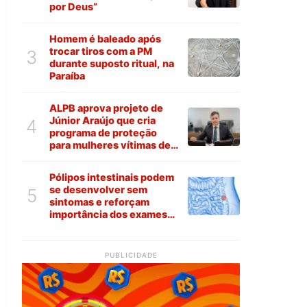
por Deus”
Homem é baleado após
trocar tiros com a PM
3
durante suposto ritual, na
Paraíba
ALPB aprova projeto de
Júnior Araújo que cria
4
programa de proteção
para mulheres vítimas de
violência na Paraíba
Pólipos intestinais podem
se desenvolver sem
5
sintomas e reforçam
importância dos exames
preventivos
PUBLICIDADE