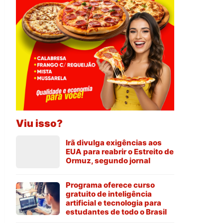
Viu isso?
Irã divulga exigências aos
EUA para reabrir o Estreito de
Ormuz, segundo jornal
Programa oferece curso
gratuito de inteligência
artificial e tecnologia para
estudantes de todo o Brasil