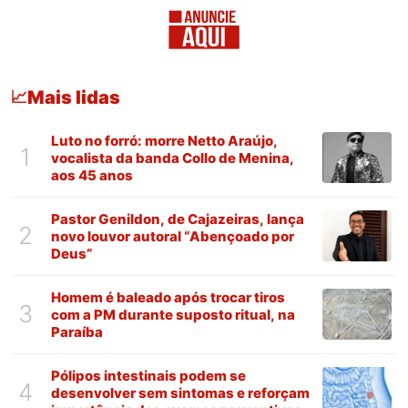
Mais lidas
📈
Luto no forró: morre Netto Araújo,
1
vocalista da banda Collo de Menina,
aos 45 anos
Pastor Genildon, de Cajazeiras, lança
2
novo louvor autoral “Abençoado por
Deus”
Homem é baleado após trocar tiros
3
com a PM durante suposto ritual, na
Paraíba
Pólipos intestinais podem se
4
desenvolver sem sintomas e reforçam