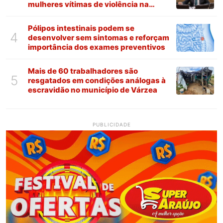
mulheres vítimas de violência na
Paraíba
Pólipos intestinais podem se
4
desenvolver sem sintomas e reforçam
importância dos exames preventivos
Mais de 60 trabalhadores são
5
resgatados em condições análogas à
escravidão no município de Várzea
PUBLICIDADE