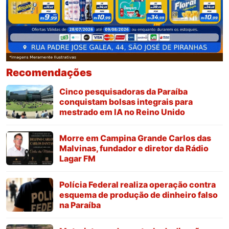
Recomendações
Cinco pesquisadoras da Paraíba
conquistam bolsas integrais para
mestrado em IA no Reino Unido
Morre em Campina Grande Carlos das
Malvinas, fundador e diretor da Rádio
Lagar FM
Polícia Federal realiza operação contra
esquema de produção de dinheiro falso
na Paraíba