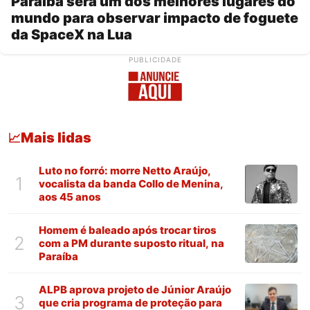
Paraíba será um dos melhores lugares do
mundo para observar impacto de foguete
da SpaceX na Lua
PUBLICIDADE
Mais lidas
📈
Luto no forró: morre Netto Araújo,
1
vocalista da banda Collo de Menina,
aos 45 anos
Homem é baleado após trocar tiros
2
com a PM durante suposto ritual, na
Paraíba
ALPB aprova projeto de Júnior Araújo
3
que cria programa de proteção para