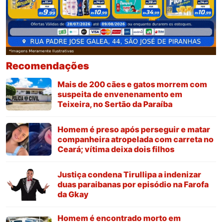
Recomendações
Mais de 200 cães e gatos morrem com
suspeita de envenenamento em
Teixeira, no Sertão da Paraíba
Homem é preso após perseguir e matar
companheira atropelada com carreta no
Ceará; vítima deixa dois filhos
Justiça condena Tirullipa a indenizar
duas paraibanas por episódio na Farofa
da Gkay
Homem é encontrado morto em