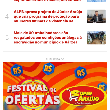
ALPB aprova projeto de Júnior Araújo
4
que cria programa de proteção para
mulheres vítimas de violência na
Paraíba
Mais de 60 trabalhadores são
5
resgatados em condições análogas à
escravidão no município de Várzea
PUBLICIDADE