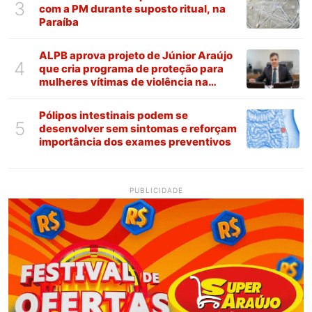
3
com a PM durante suposto ritual, na
Paraíba
ALPB aprova projeto de Júnior Araújo
4
que cria programa de proteção para
mulheres vítimas de violência na
Paraíba
Pólipos intestinais podem se
5
desenvolver sem sintomas e reforçam
importância dos exames preventivos
PUBLICIDADE