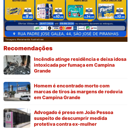
Recomendações
Incêndio atinge residência e deixa idosa
intoxicada por fumaça em Campina
Grande
Homem é encontrado morto com
marcas de tiros às margens de rodovia
em Campina Grande
Advogado é preso em João Pessoa
suspeito de descumprir medida
protetiva contra ex-mulher