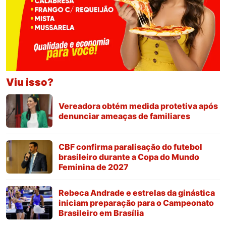
Viu isso?
Vereadora obtém medida protetiva após
denunciar ameaças de familiares
CBF confirma paralisação do futebol
brasileiro durante a Copa do Mundo
Feminina de 2027
Rebeca Andrade e estrelas da ginástica
iniciam preparação para o Campeonato
Brasileiro em Brasília