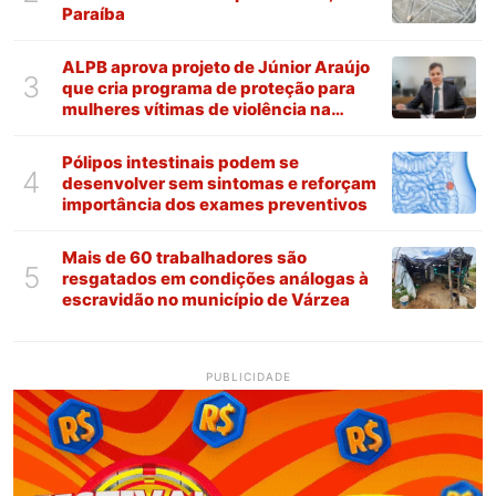
Paraíba
ALPB aprova projeto de Júnior Araújo
3
que cria programa de proteção para
mulheres vítimas de violência na
Paraíba
Pólipos intestinais podem se
4
desenvolver sem sintomas e reforçam
importância dos exames preventivos
Mais de 60 trabalhadores são
5
resgatados em condições análogas à
escravidão no município de Várzea
PUBLICIDADE