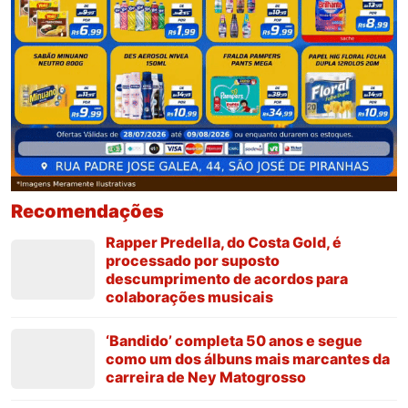
Recomendações
Rapper Predella, do Costa Gold, é
processado por suposto
descumprimento de acordos para
colaborações musicais
‘Bandido’ completa 50 anos e segue
como um dos álbuns mais marcantes da
carreira de Ney Matogrosso