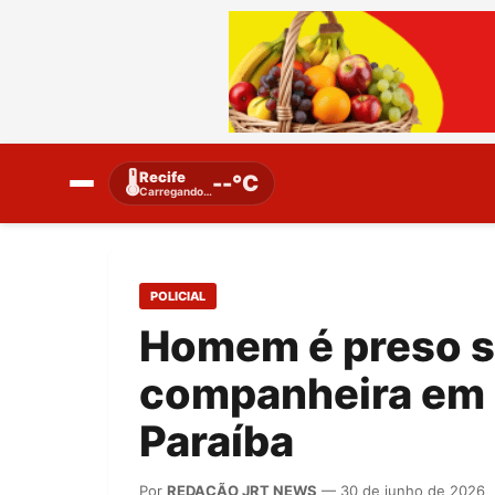
Recife
🌡️
--°C
Carregando…
POLICIAL
Homem é preso s
companheira em 
Paraíba
Por
REDAÇÃO JRT NEWS
— 30 de junho de 2026