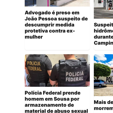
Advogado é preso em
João Pessoa suspeito de
descumprir medida
Suspeit
protetiva contra ex-
hidrôme
mulher
durant
Campin
Polícia Federal prende
homem em Sousa por
Mais de
armazenamento de
morrem
material de abuso sexual