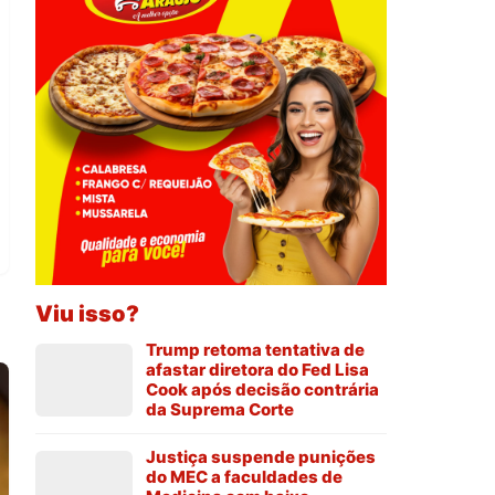
Viu isso?
Trump retoma tentativa de
afastar diretora do Fed Lisa
Cook após decisão contrária
da Suprema Corte
Justiça suspende punições
do MEC a faculdades de