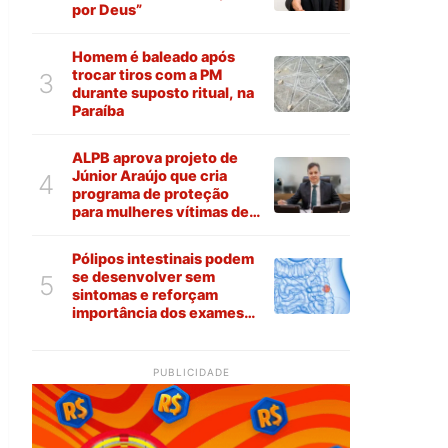
por Deus”
Homem é baleado após
trocar tiros com a PM
3
durante suposto ritual, na
Paraíba
ALPB aprova projeto de
Júnior Araújo que cria
4
programa de proteção
para mulheres vítimas de
violência na Paraíba
Pólipos intestinais podem
se desenvolver sem
5
sintomas e reforçam
importância dos exames
preventivos
PUBLICIDADE