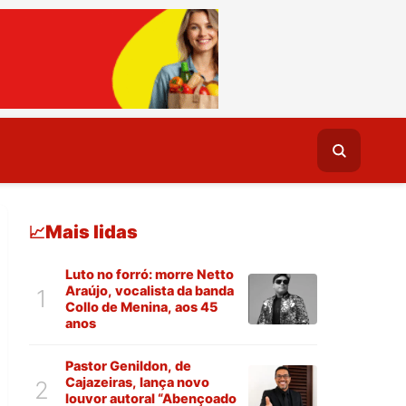
Mais lidas
📈
Luto no forró: morre Netto
Araújo, vocalista da banda
1
Collo de Menina, aos 45
anos
Pastor Genildon, de
Cajazeiras, lança novo
2
louvor autoral “Abençoado