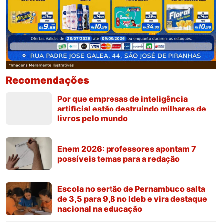
Recomendações
Por que empresas de inteligência
artificial estão destruindo milhares de
livros pelo mundo
Enem 2026: professores apontam 7
possíveis temas para a redação
Escola no sertão de Pernambuco salta
de 3,5 para 9,8 no Ideb e vira destaque
nacional na educação