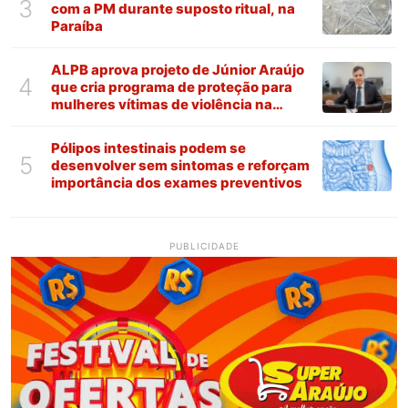
3
com a PM durante suposto ritual, na
Paraíba
ALPB aprova projeto de Júnior Araújo
4
que cria programa de proteção para
mulheres vítimas de violência na
Paraíba
Pólipos intestinais podem se
5
desenvolver sem sintomas e reforçam
importância dos exames preventivos
PUBLICIDADE