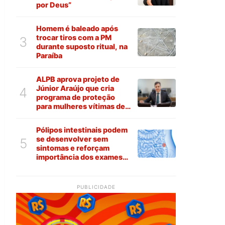
por Deus”
Homem é baleado após
trocar tiros com a PM
3
durante suposto ritual, na
Paraíba
ALPB aprova projeto de
Júnior Araújo que cria
4
programa de proteção
para mulheres vítimas de
violência na Paraíba
Pólipos intestinais podem
se desenvolver sem
5
sintomas e reforçam
importância dos exames
preventivos
PUBLICIDADE