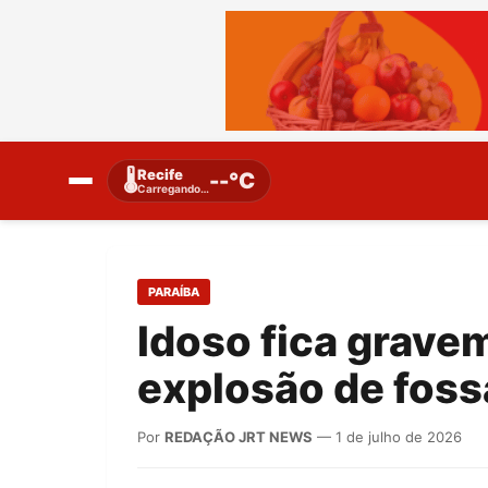
Recife
🌡️
--°C
Carregando…
PARAÍBA
Idoso fica grave
explosão de fos
Por
REDAÇÃO JRT NEWS
— 1 de julho de 2026