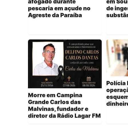
afogado durante
em Sou
pescaria em açude no
de inge
Agreste da Paraíba
substâ
Polícia 
operaç
Morre em Campina
esquem
Grande Carlos das
dinheir
Malvinas, fundador e
diretor da Rádio Lagar FM