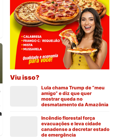
Viu isso?
Lula chama Trump de “meu
e
amigo” e diz que quer
mostrar queda no
desmatamento da Amazônia
-
a
Incêndio florestal força
evacuações e leva cidade
canadense a decretar estado
de emergência