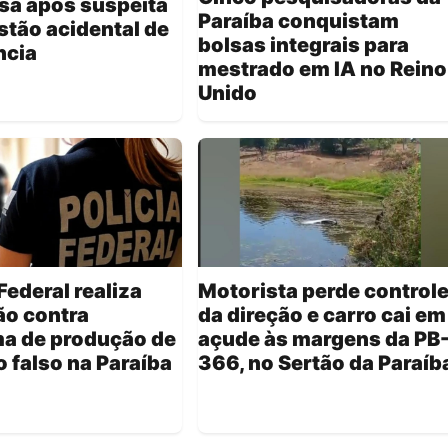
sa após suspeita
Paraíba conquistam
stão acidental de
bolsas integrais para
ncia
mestrado em IA no Reino
Unido
Federal realiza
Motorista perde control
ão contra
da direção e carro cai em
a de produção de
açude às margens da PB
o falso na Paraíba
366, no Sertão da Paraíb