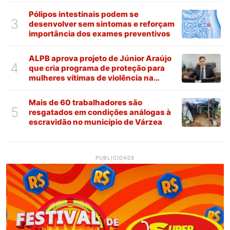
Pólipos intestinais podem se
3
desenvolver sem sintomas e reforçam
importância dos exames preventivos
ALPB aprova projeto de Júnior Araújo
4
que cria programa de proteção para
mulheres vítimas de violência na
Paraíba
Mais de 60 trabalhadores são
5
resgatados em condições análogas à
escravidão no município de Várzea
PUBLICIDADE