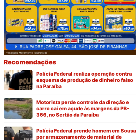
Recomendações
Polícia Federal realiza operação contra
esquema de produção de dinheiro falso
na Paraíba
Motorista perde controle da direção e
carro cai em açude às margens da PB-
366, no Sertão da Paraíba
Polícia Federal prende homem em Sousa
por armazenamento de material de