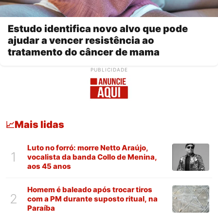
Estudo identifica novo alvo que pode
ajudar a vencer resistência ao
tratamento do câncer de mama
PUBLICIDADE
Mais lidas
📈
Luto no forró: morre Netto Araújo,
1
vocalista da banda Collo de Menina,
aos 45 anos
Homem é baleado após trocar tiros
2
com a PM durante suposto ritual, na
Paraíba