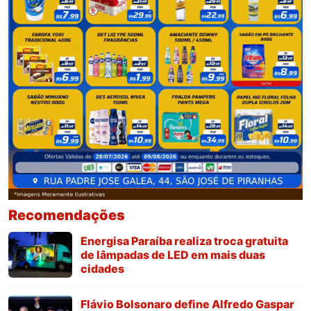
Recomendações
Energisa Paraíba realiza troca gratuita
de lâmpadas de LED em mais duas
cidades
Flávio Bolsonaro define Alfredo Gaspar