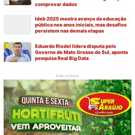
comprovar dados
Ideb 2025 mostra avanço da educação
pública nos anos iniciais, mas desafios
persistem nas demais etapas
Eduardo Riedel lidera disputa pelo
Governo de Mato Grosso do Sul, aponta
pesquisa Real Big Data
PUBLICIDADE