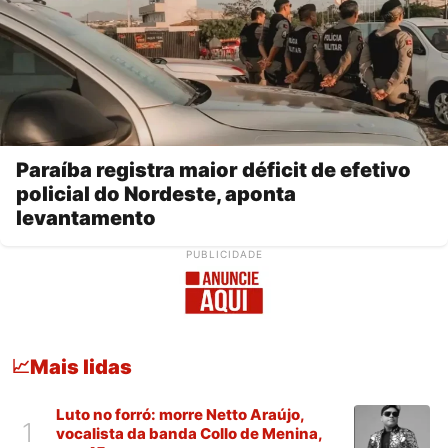
Paraíba registra maior déficit de efetivo
policial do Nordeste, aponta
levantamento
PUBLICIDADE
Mais lidas
📈
Luto no forró: morre Netto Araújo,
1
vocalista da banda Collo de Menina,