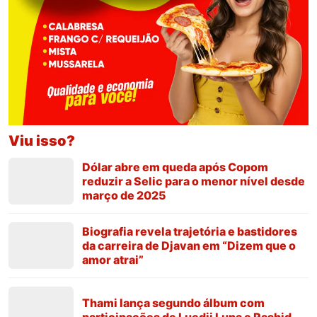
Viu isso?
Dólar abre em queda após Copom
reduzir a Selic para o menor nível desde
março de 2025
Biografia revela trajetória e bastidores
da carreira de Djavan em “Dizem que o
amor atrai”
Thami lança segundo álbum com
participações de Luedji Luna e Rashid