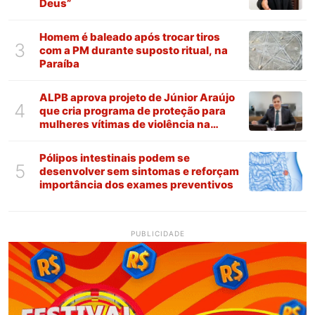
Deus”
Homem é baleado após trocar tiros
3
com a PM durante suposto ritual, na
Paraíba
ALPB aprova projeto de Júnior Araújo
4
que cria programa de proteção para
mulheres vítimas de violência na
Paraíba
Pólipos intestinais podem se
5
desenvolver sem sintomas e reforçam
importância dos exames preventivos
PUBLICIDADE