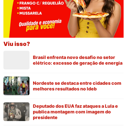
Viu isso?
Brasil enfrenta novo desafio no setor
elétrico: excesso de geração de energia
Nordeste se destaca entre cidades com
melhores resultados no Ideb
Deputado dos EUA faz ataques a Lula e
publica montagem com imagem do
presidente