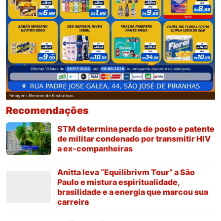
Recomendações
STM determina perda de posto e patente
de militar condenado por transmitir HIV
a ex-companheiras
Anitta leva “Equilibrivm Tour” a São
Paulo e mistura espiritualidade,
brasilidade e a energia que marcou sua
carreira