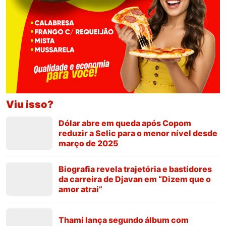
Viu isso?
Dólar abre em queda após Copom
reduzir a Selic para o menor nível desde
março de 2025
Biografia revela trajetória e bastidores
da carreira de Djavan em “Dizem que o
amor atrai”
Thami lança segundo álbum com