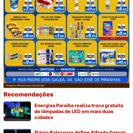
Recomendações
Energisa Paraíba realiza troca gratuita
de lâmpadas de LED em mais duas
cidades
Flávio Bolsonaro define Alfredo Gaspar