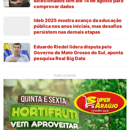
selecionados têm até 14 de agosto para
comprovar dados
Ideb 2025 mostra avanço da educação
pública nos anos iniciais, mas desafios
persistem nas demais etapas
Eduardo Riedel lidera disputa pelo
Governo de Mato Grosso do Sul, aponta
pesquisa Real Big Data
PUBLICIDADE