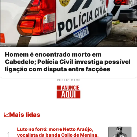
Homem é encontrado morto em
Cabedelo; Polícia Civil investiga possível
ligação com disputa entre facções
PUBLICIDADE
Mais lidas
📈
Luto no forró: morre Netto Araújo,
1
vocalista da banda Collo de Menina,