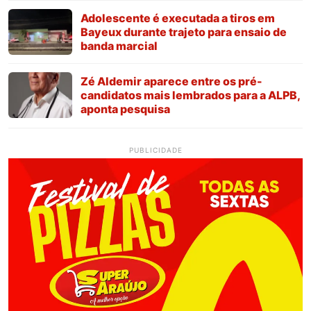
Adolescente é executada a tiros em
Bayeux durante trajeto para ensaio de
banda marcial
Zé Aldemir aparece entre os pré-
candidatos mais lembrados para a ALPB,
aponta pesquisa
PUBLICIDADE