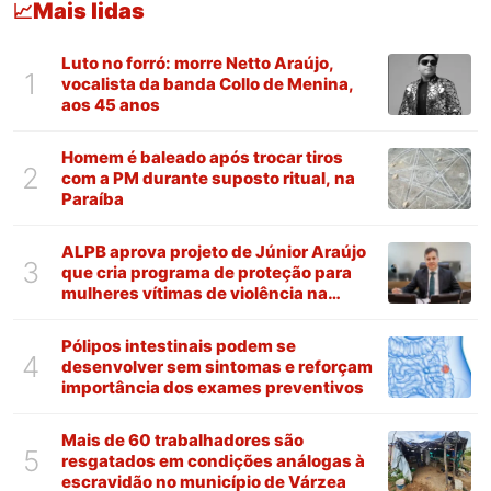
Mais lidas
📈
Luto no forró: morre Netto Araújo,
1
vocalista da banda Collo de Menina,
aos 45 anos
Homem é baleado após trocar tiros
2
com a PM durante suposto ritual, na
Paraíba
ALPB aprova projeto de Júnior Araújo
3
que cria programa de proteção para
mulheres vítimas de violência na
Paraíba
Pólipos intestinais podem se
4
desenvolver sem sintomas e reforçam
importância dos exames preventivos
Mais de 60 trabalhadores são
5
resgatados em condições análogas à
escravidão no município de Várzea