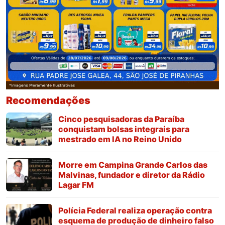
Recomendações
Cinco pesquisadoras da Paraíba
conquistam bolsas integrais para
mestrado em IA no Reino Unido
Morre em Campina Grande Carlos das
Malvinas, fundador e diretor da Rádio
Lagar FM
Polícia Federal realiza operação contra
esquema de produção de dinheiro falso