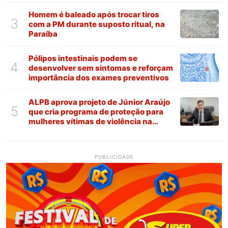
Homem é baleado após trocar tiros
3
com a PM durante suposto ritual, na
Paraíba
Pólipos intestinais podem se
4
desenvolver sem sintomas e reforçam
importância dos exames preventivos
ALPB aprova projeto de Júnior Araújo
5
que cria programa de proteção para
mulheres vítimas de violência na
Paraíba
PUBLICIDADE