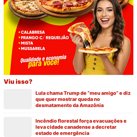
Viu isso?
Lula chama Trump de “meu amigo” e diz
que quer mostrar queda no
desmatamento da Amazônia
Incêndio florestal força evacuações e
leva cidade canadense a decretar
estado de emergência