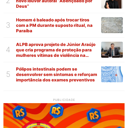
2
novo louvor autoral “Abençoado por
Deus”
Homem é baleado após trocar tiros
3
com a PM durante suposto ritual, na
Paraíba
ALPB aprova projeto de Júnior Araújo
4
que cria programa de proteção para
mulheres vítimas de violência na
Paraíba
Pólipos intestinais podem se
5
desenvolver sem sintomas e reforçam
importância dos exames preventivos
PUBLICIDADE