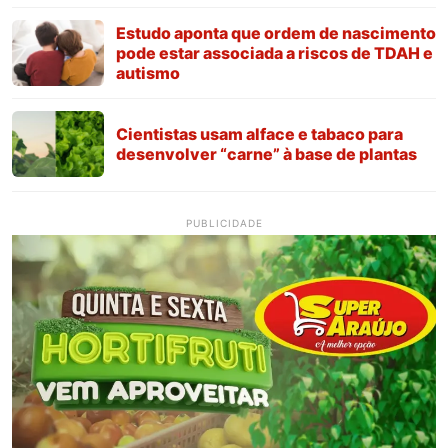
Estudo aponta que ordem de nascimento
pode estar associada a riscos de TDAH e
autismo
Cientistas usam alface e tabaco para
desenvolver “carne” à base de plantas
PUBLICIDADE