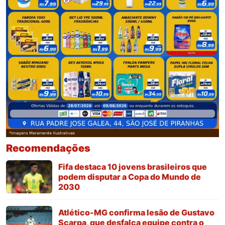
Recomendações
Fifa destaca 10 jovens brasileiros que
podem disputar a Copa do Mundo de
2030
Atlético-MG confirma lesão de Gustavo
Scarpa, que desfalca equipe contra o