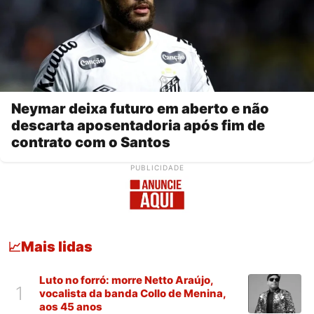
Neymar deixa futuro em aberto e não
descarta aposentadoria após fim de
contrato com o Santos
PUBLICIDADE
Mais lidas
📈
Luto no forró: morre Netto Araújo,
1
vocalista da banda Collo de Menina,
aos 45 anos