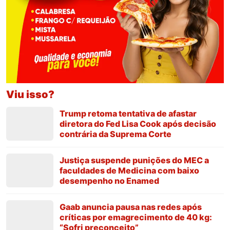
Viu isso?
Trump retoma tentativa de afastar
diretora do Fed Lisa Cook após decisão
contrária da Suprema Corte
Justiça suspende punições do MEC a
faculdades de Medicina com baixo
desempenho no Enamed
Gaab anuncia pausa nas redes após
críticas por emagrecimento de 40 kg:
“Sofri preconceito”