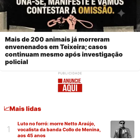
Mais de 200 animais já morreram
envenenados em Teixeira; casos
continuam mesmo após investigação
policial
PUBLICIDADE
Mais lidas
📈
Luto no forró: morre Netto Araújo,
1
vocalista da banda Collo de Menina,
aos 45 anos