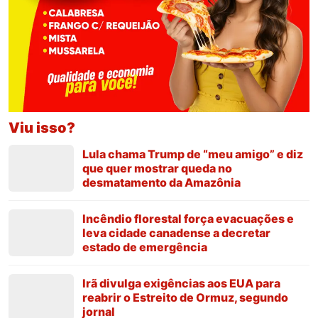
Viu isso?
Lula chama Trump de “meu amigo” e diz
que quer mostrar queda no
desmatamento da Amazônia
Incêndio florestal força evacuações e
leva cidade canadense a decretar
estado de emergência
Irã divulga exigências aos EUA para
reabrir o Estreito de Ormuz, segundo
jornal