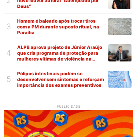
2
novo louvor autoral “Abençoado por
Deus”
Homem é baleado após trocar tiros
3
com a PM durante suposto ritual, na
Paraíba
ALPB aprova projeto de Júnior Araújo
4
que cria programa de proteção para
mulheres vítimas de violência na
Paraíba
Pólipos intestinais podem se
5
desenvolver sem sintomas e reforçam
importância dos exames preventivos
PUBLICIDADE