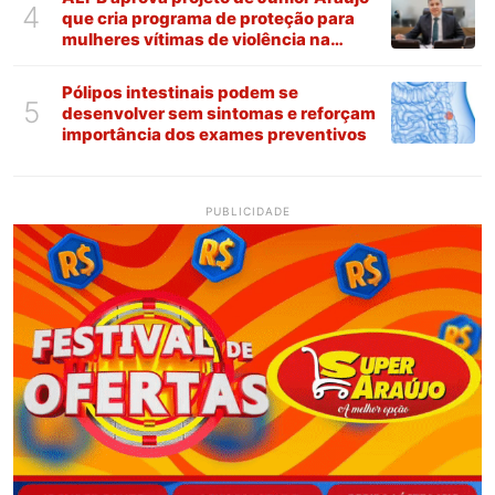
4
que cria programa de proteção para
mulheres vítimas de violência na
Paraíba
Pólipos intestinais podem se
5
desenvolver sem sintomas e reforçam
importância dos exames preventivos
PUBLICIDADE