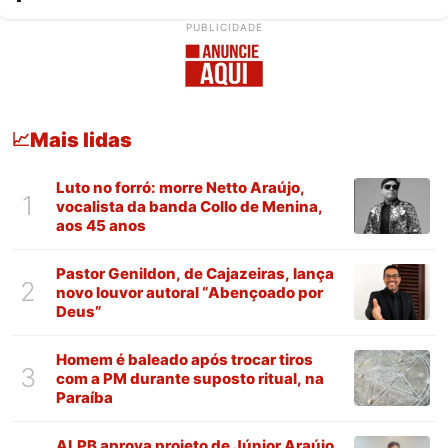
PUBLICIDADE
Mais lidas
📈
Luto no forró: morre Netto Araújo,
1
vocalista da banda Collo de Menina,
aos 45 anos
Pastor Genildon, de Cajazeiras, lança
2
novo louvor autoral “Abençoado por
Deus”
Homem é baleado após trocar tiros
3
com a PM durante suposto ritual, na
Paraíba
ALPB aprova projeto de Júnior Araújo