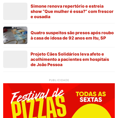
Simone renova repertório e estreia
show “Que mulher é essa?” com frescor
e ousadia
Quatro suspeitos são presos após roubo
à casa de idosa de 92 anos em Itu, SP
Projeto Cães Solidários leva afeto e
acolhimento a pacientes em hospitais
de João Pessoa
PUBLICIDADE