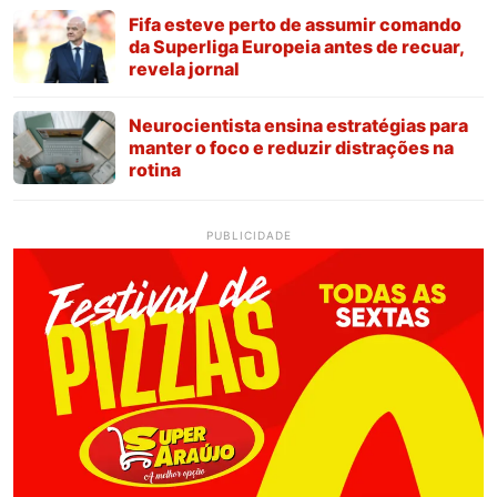
Fifa esteve perto de assumir comando
da Superliga Europeia antes de recuar,
revela jornal
Neurocientista ensina estratégias para
manter o foco e reduzir distrações na
rotina
PUBLICIDADE