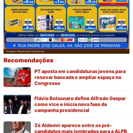
Recomendações
PT aposta em candidaturas jovens para
renovar bancada e ampliar espaço no
Congresso
Flávio Bolsonaro define Alfredo Gaspar
como vice e inicia nova fase da
campanha presidencial
Zé Aldemir aparece entre os pré-
candidatos mais lembrados para a ALPB,