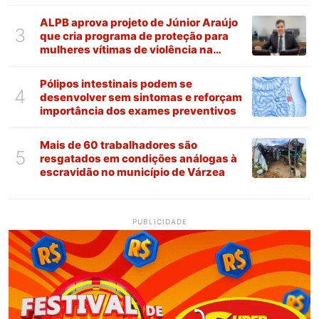
ALPB aprova projeto de Júnior Araújo
3
que cria programa de proteção para
mulheres vítimas de violência na
Paraíba
Pólipos intestinais podem se
4
desenvolver sem sintomas e reforçam
importância dos exames preventivos
Mais de 60 trabalhadores são
5
resgatados em condições análogas à
escravidão no município de Várzea
PUBLICIDADE