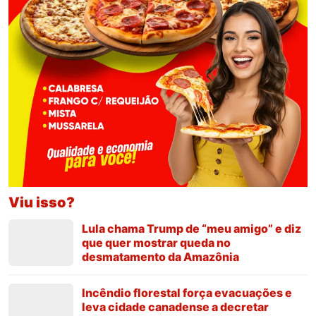
Viu isso?
Lula chama Trump de “meu amigo” e diz
que quer mostrar queda no
desmatamento da Amazônia
Incêndio florestal força evacuações e
leva cidade canadense a decretar