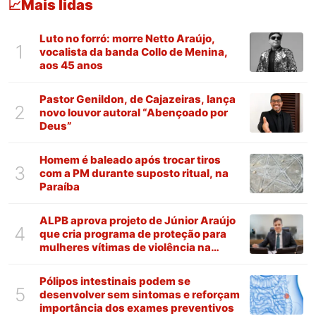
Mais lidas
📈
Luto no forró: morre Netto Araújo,
1
vocalista da banda Collo de Menina,
aos 45 anos
Pastor Genildon, de Cajazeiras, lança
2
novo louvor autoral “Abençoado por
Deus”
Homem é baleado após trocar tiros
3
com a PM durante suposto ritual, na
Paraíba
ALPB aprova projeto de Júnior Araújo
4
que cria programa de proteção para
mulheres vítimas de violência na
Paraíba
Pólipos intestinais podem se
5
desenvolver sem sintomas e reforçam
importância dos exames preventivos