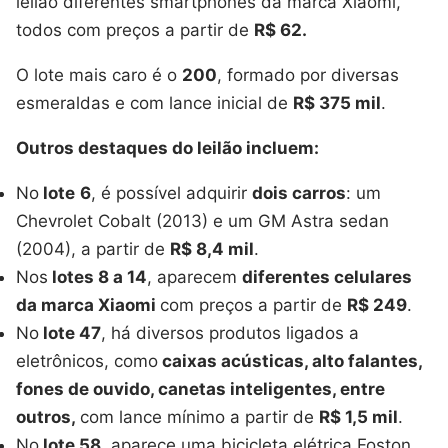
leilão diferentes smartphones da marca Xiaomi,
todos com preços a partir de
R$ 62.
O lote mais caro é o
200
, formado por diversas
esmeraldas e com lance inicial de
R$ 375 mil
.
Outros destaques do leilão incluem:
No
lote
6
, é possível adquirir
dois carros
: um
Chevrolet Cobalt (2013) e um GM Astra sedan
(2004), a partir de
R$ 8,4 mil
.
Nos
lotes 8 a 14
, aparecem
diferentes celulares
da marca Xiaomi
com preços a partir de
R$ 249
.
No
lote 47
, há diversos produtos ligados a
eletrônicos, como
caixas acústicas, alto falantes,
fones de ouvido, canetas inteligentes, entre
outros,
com lance mínimo a partir de
R$ 1,5 mil
.
No
lote 58
, aparece uma bicicleta elétrica Foston