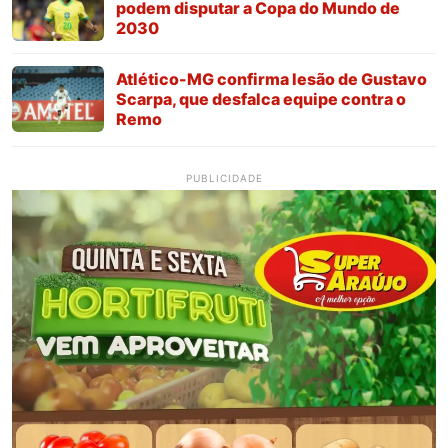
podem disputar a Copa do Mundo de
2030
Atlético-MG confirma lesão de Gustavo
Scarpa, que desfalca equipe contra o
Remo
PUBLICIDADE