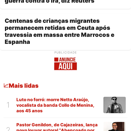
guerra contra o Irã, diz Reuters
Centenas de crianças migrantes
permanecem retidas em Ceuta após
travessia em massa entre Marrocos e
Espanha
PUBLICIDADE
Mais lidas
📈
Luto no forró: morre Netto Araújo,
1
vocalista da banda Collo de Menina,
aos 45 anos
Pastor Genildon, de Cajazeiras, lança
2
novo louvor autoral “Abençoado por