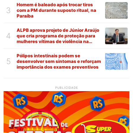
Homem é baleado após trocar tiros
3
com a PM durante suposto ritual, na
Paraíba
ALPB aprova projeto de Júnior Araújo
4
que cria programa de proteção para
mulheres vítimas de violência na
Paraíba
Pólipos intestinais podem se
5
desenvolver sem sintomas e reforçam
importância dos exames preventivos
PUBLICIDADE