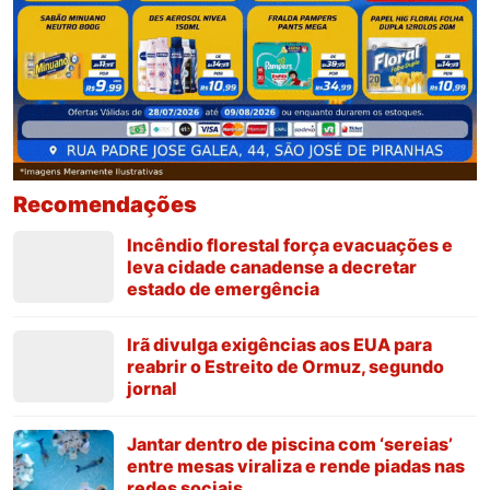
Recomendações
Incêndio florestal força evacuações e
leva cidade canadense a decretar
estado de emergência
Irã divulga exigências aos EUA para
reabrir o Estreito de Ormuz, segundo
jornal
Jantar dentro de piscina com ‘sereias’
entre mesas viraliza e rende piadas nas
redes sociais