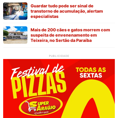
Guardar tudo pode ser sinal de
transtorno de acumulação, alertam
especialistas
Mais de 200 cães e gatos morrem com
suspeita de envenenamento em
Teixeira, no Sertão da Paraíba
PUBLICIDADE