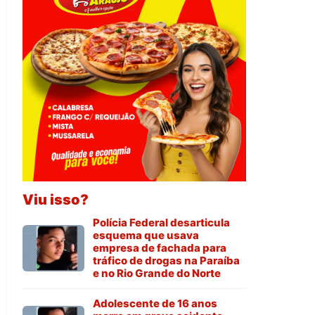
Viu isso?
Polícia Federal desarticula
esquema que usava
empresa de fachada para
tráfico de drogas na Paraíba
e no Rio Grande do Norte
Adolescente de 16 anos