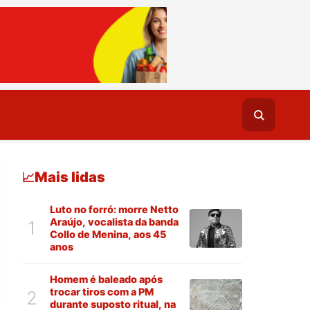
Mais lidas
📈
Luto no forró: morre Netto
Araújo, vocalista da banda
1
Collo de Menina, aos 45
anos
Homem é baleado após
trocar tiros com a PM
2
durante suposto ritual, na