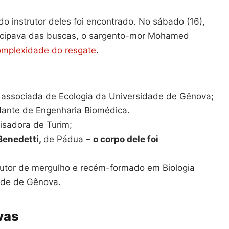
o instrutor deles foi encontrado. No sábado (16),
icipava das buscas, o sargento-mor Mohamed
omplexidade do resgate
.
a associada de Ecologia da Universidade de Gênova;
dante de Engenharia Biomédica.
isadora de Turim;
Benedetti,
de Pádua –
o corpo dele foi
utor de mergulho e recém-formado em Biologia
ade de Gênova.
vas