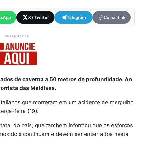
tsApp
X / Twitter
Telegram
Copiar link
PUBLICIDADE
tados de caverna a 50 metros de profundidade. Ao
corrista das Maldivas.
italianos que morreram em um acidente de mergulho
rça-feira (19).
estatal do país, que também informou que os esforços
timos dois continuam e devem ser encerrados nesta