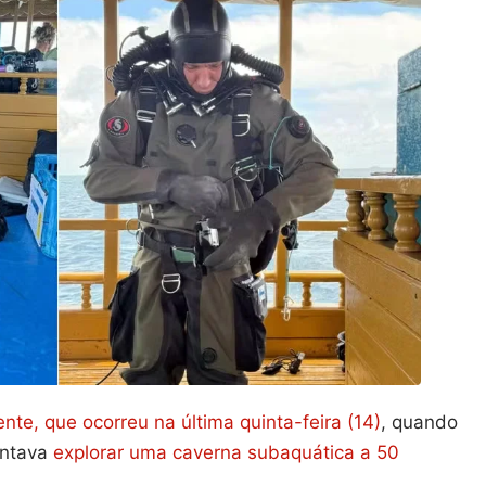
ente, que ocorreu na última quinta-feira (14)
, quando
entava
explorar uma caverna subaquática a 50