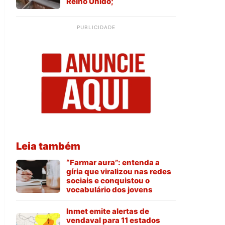
Reino Unido;
PUBLICIDADE
Leia também
“Farmar aura”: entenda a
gíria que viralizou nas redes
sociais e conquistou o
vocabulário dos jovens
Inmet emite alertas de
vendaval para 11 estados