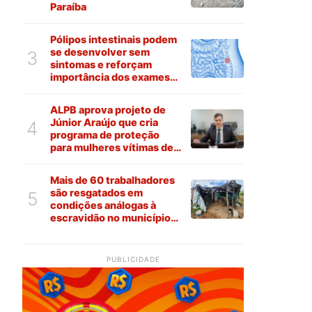
Paraíba
Pólipos intestinais podem
se desenvolver sem
3
sintomas e reforçam
importância dos exames
preventivos
ALPB aprova projeto de
Júnior Araújo que cria
4
programa de proteção
para mulheres vítimas de
violência na Paraíba
Mais de 60 trabalhadores
são resgatados em
5
condições análogas à
escravidão no município
de Várzea
PUBLICIDADE