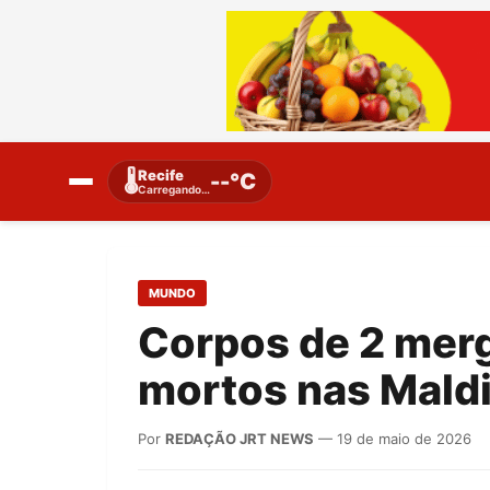
Recife
🌡️
--°C
Carregando…
MUNDO
Corpos de 2 merg
mortos nas Mald
Por
REDAÇÃO JRT NEWS
— 19 de maio de 2026