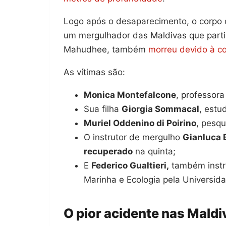
Logo após o desaparecimento, o corpo d
um mergulhador das Maldivas que part
Mahudhee, também
morreu devido à c
As vítimas são:
Monica Montefalcone
, professor
Sua filha
Giorgia Sommacal
, estu
Muriel Oddenino di Poirino
, pesqu
O instrutor de mergulho
Gianluca 
recuperado
na quinta;
E
Federico Gualtieri,
também instr
Marinha e Ecologia pela Universid
O pior acidente nas Maldi