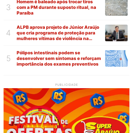
Homem é baleado após trocar tiros
3
com a PM durante suposto ritual, na
Paraíba
ALPB aprova projeto de Júnior Araújo
4
que cria programa de proteção para
mulheres vítimas de violência na
Paraíba
Pólipos intestinais podem se
5
desenvolver sem sintomas e reforçam
importância dos exames preventivos
PUBLICIDADE