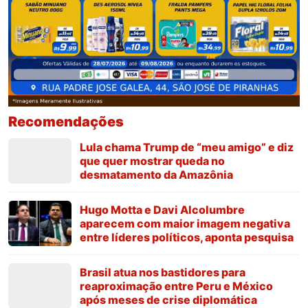
Recomendações
Lula chama Trump de “meu amigo” e diz
que quer mostrar queda no
desmatamento da Amazônia
Hugo Motta e Davi Alcolumbre
aparecem com maior imagem negativa
entre líderes políticos, aponta pesquisa
Brasil atua nos bastidores para
reaproximação entre Peru e México
após meses de crise diplomática