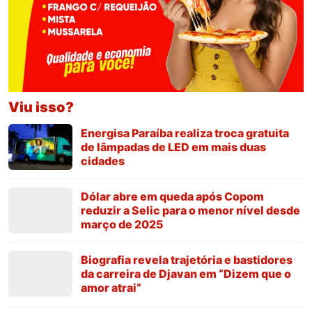
Viu isso?
Energisa Paraíba realiza troca gratuita
de lâmpadas de LED em mais duas
cidades
Dólar abre em queda após Copom
reduzir a Selic para o menor nível desde
março de 2025
Biografia revela trajetória e bastidores
da carreira de Djavan em “Dizem que o
amor atrai”