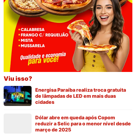
Viu isso?
Energisa Paraíba realiza troca gratuita
de lâmpadas de LED em mais duas
cidades
Dólar abre em queda após Copom
reduzir a Selic para o menor nível desde
março de 2025