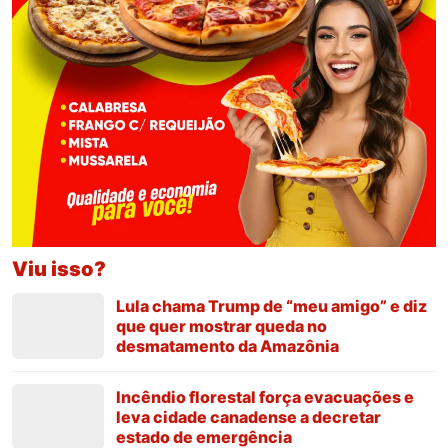
Viu isso?
Lula chama Trump de “meu amigo” e diz
que quer mostrar queda no
desmatamento da Amazônia
Incêndio florestal força evacuações e
leva cidade canadense a decretar
estado de emergência