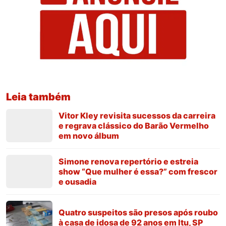
Leia também
Vitor Kley revisita sucessos da carreira
e regrava clássico do Barão Vermelho
em novo álbum
Simone renova repertório e estreia
show “Que mulher é essa?” com frescor
e ousadia
Quatro suspeitos são presos após roubo
à casa de idosa de 92 anos em Itu, SP