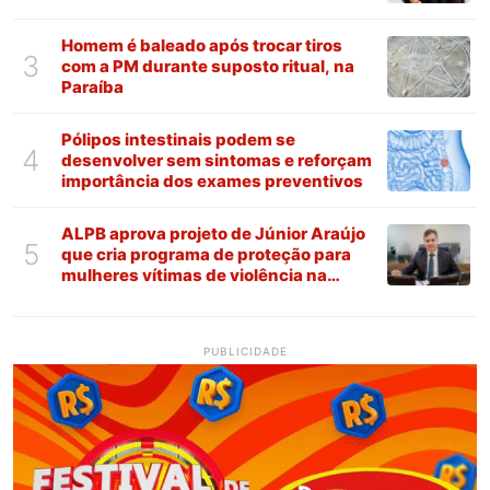
Homem é baleado após trocar tiros
3
com a PM durante suposto ritual, na
Paraíba
Pólipos intestinais podem se
4
desenvolver sem sintomas e reforçam
importância dos exames preventivos
ALPB aprova projeto de Júnior Araújo
5
que cria programa de proteção para
mulheres vítimas de violência na
Paraíba
PUBLICIDADE