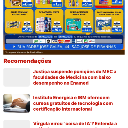
Recomendações
Justiça suspende punições do MEC a
faculdades de Medicina com baixo
desempenho no Enamed
Instituto Energisa e IBM oferecem
cursos gratuitos de tecnologia com
certificação internacional
Vírgula virou “coisa de IA”? Entenda a