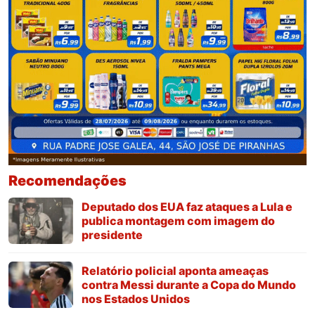
Recomendações
Deputado dos EUA faz ataques a Lula e
publica montagem com imagem do
presidente
Relatório policial aponta ameaças
contra Messi durante a Copa do Mundo
nos Estados Unidos