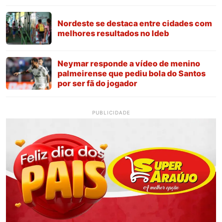
Nordeste se destaca entre cidades com
melhores resultados no Ideb
Neymar responde a vídeo de menino
palmeirense que pediu bola do Santos
por ser fã do jogador
PUBLICIDADE