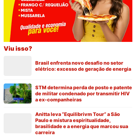
Viu isso?
Brasil enfrenta novo desafio no setor
elétrico: excesso de geração de energia
STM determina perda de posto e patente
de militar condenado por transmitir HIV
a ex-companheiras
Anitta leva “Equilibrivm Tour” a São
Paulo e mistura espiritualidade,
brasilidade e a energia que marcou sua
carreira