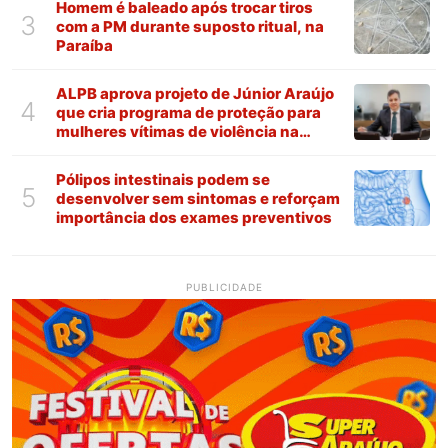
Homem é baleado após trocar tiros
3
com a PM durante suposto ritual, na
Paraíba
ALPB aprova projeto de Júnior Araújo
4
que cria programa de proteção para
mulheres vítimas de violência na
Paraíba
Pólipos intestinais podem se
5
desenvolver sem sintomas e reforçam
importância dos exames preventivos
PUBLICIDADE