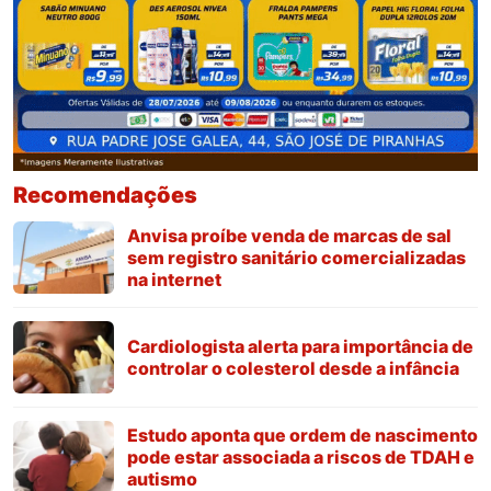
Recomendações
Anvisa proíbe venda de marcas de sal
sem registro sanitário comercializadas
na internet
Cardiologista alerta para importância de
controlar o colesterol desde a infância
Estudo aponta que ordem de nascimento
pode estar associada a riscos de TDAH e
autismo