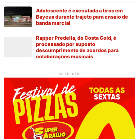
Adolescente é executada a tiros em
Bayeux durante trajeto para ensaio de
banda marcial
Rapper Predella, do Costa Gold, é
processado por suposto
descumprimento de acordos para
colaborações musicais
PUBLICIDADE