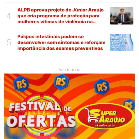
ALPB aprova projeto de Júnior Araújo
4
que cria programa de proteção para
mulheres vítimas de violência na
Paraíba
Pólipos intestinais podem se
5
desenvolver sem sintomas e reforçam
importância dos exames preventivos
PUBLICIDADE