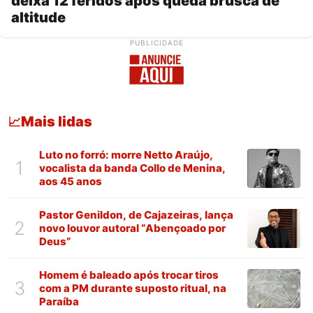
deixa 12 feridos após queda brusca de
altitude
PUBLICIDADE
Mais lidas
📈
Luto no forró: morre Netto Araújo,
1
vocalista da banda Collo de Menina,
aos 45 anos
Pastor Genildon, de Cajazeiras, lança
2
novo louvor autoral “Abençoado por
Deus”
Homem é baleado após trocar tiros
3
com a PM durante suposto ritual, na
Paraíba