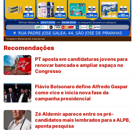
Recomendações
PT aposta em candidaturas jovens para
renovar bancada e ampliar espaço no
Congresso
Flávio Bolsonaro define Alfredo Gaspar
como vice e inicia nova fase da
campanha presidencial
Zé Aldemir aparece entre os pré-
candidatos mais lembrados para a ALPB,
aponta pesquisa