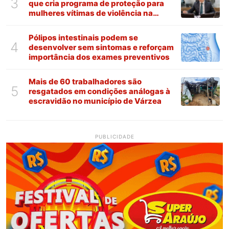
3
que cria programa de proteção para
mulheres vítimas de violência na
Paraíba
Pólipos intestinais podem se
4
desenvolver sem sintomas e reforçam
importância dos exames preventivos
Mais de 60 trabalhadores são
5
resgatados em condições análogas à
escravidão no município de Várzea
PUBLICIDADE