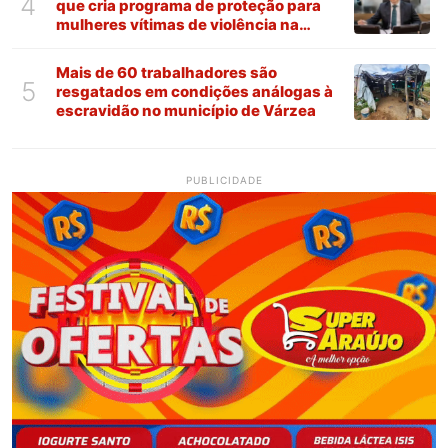
4
que cria programa de proteção para
mulheres vítimas de violência na
Paraíba
Mais de 60 trabalhadores são
5
resgatados em condições análogas à
escravidão no município de Várzea
PUBLICIDADE