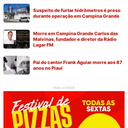
Suspeito de furtar hidrômetros é preso
durante operação em Campina Grande
Morre em Campina Grande Carlos das
Malvinas, fundador e diretor da Rádio
Lagar FM
Pai do cantor Frank Aguiar morre aos 87
anos no Piauí
PUBLICIDADE