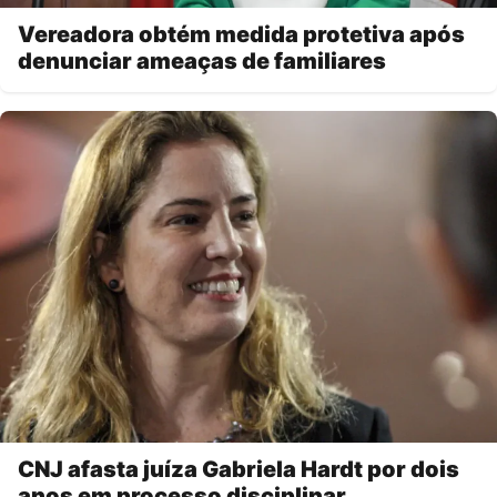
Vereadora obtém medida protetiva após
denunciar ameaças de familiares
CNJ afasta juíza Gabriela Hardt por dois
anos em processo disciplinar