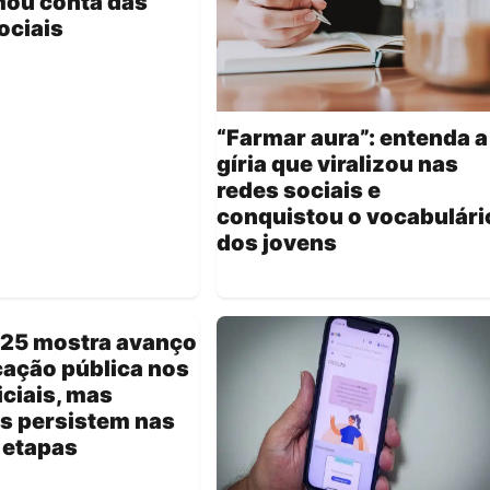
mou conta das
ociais
“Farmar aura”: entenda a
gíria que viralizou nas
redes sociais e
conquistou o vocabulári
dos jovens
025 mostra avanço
ação pública nos
iciais, mas
s persistem nas
 etapas