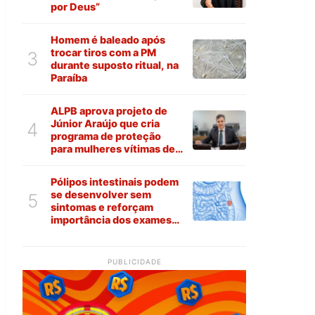
por Deus”
Homem é baleado após
trocar tiros com a PM
3
durante suposto ritual, na
Paraíba
ALPB aprova projeto de
Júnior Araújo que cria
4
programa de proteção
para mulheres vítimas de
violência na Paraíba
Pólipos intestinais podem
se desenvolver sem
5
sintomas e reforçam
importância dos exames
preventivos
PUBLICIDADE