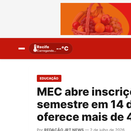
Recife
🌡️
--°C
Carregando…
EDUCAÇÃO
MEC abre inscriç
semestre em 14 d
oferece mais de 
Por
REDAÇÃO JRT NEWS
— 2 de julho de 2026