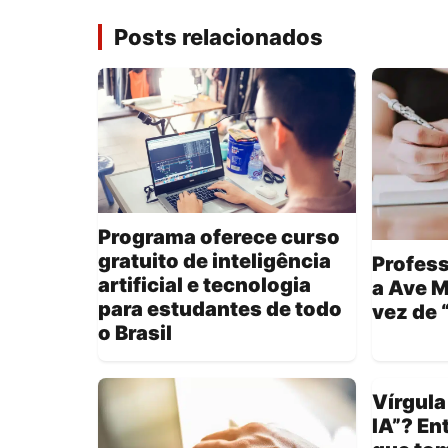
Posts relacionados
Programa oferece curso
gratuito de inteligência
Profess
artificial e tecnologia
a Ave M
para estudantes de todo
vez de 
o Brasil
Vírgula
IA”? En