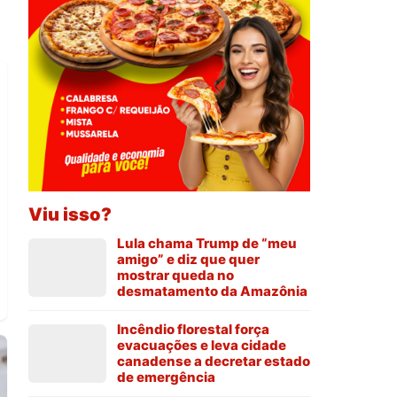
Viu isso?
Lula chama Trump de “meu
amigo” e diz que quer
mostrar queda no
desmatamento da Amazônia
Incêndio florestal força
evacuações e leva cidade
canadense a decretar estado
de emergência