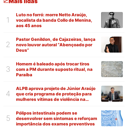
Mais lidas
📈
Luto no forró: morre Netto Araújo,
1
vocalista da banda Collo de Menina,
aos 45 anos
Pastor Genildon, de Cajazeiras, lança
2
novo louvor autoral “Abençoado por
Deus”
Homem é baleado após trocar tiros
3
com a PM durante suposto ritual, na
Paraíba
ALPB aprova projeto de Júnior Araújo
4
que cria programa de proteção para
mulheres vítimas de violência na
Paraíba
Pólipos intestinais podem se
5
desenvolver sem sintomas e reforçam
importância dos exames preventivos