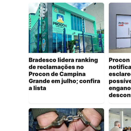
Bradesco lidera ranking
Procon
de reclamações no
notific
Procon de Campina
esclare
Grande em julho; confira
possív
a lista
engano
descon