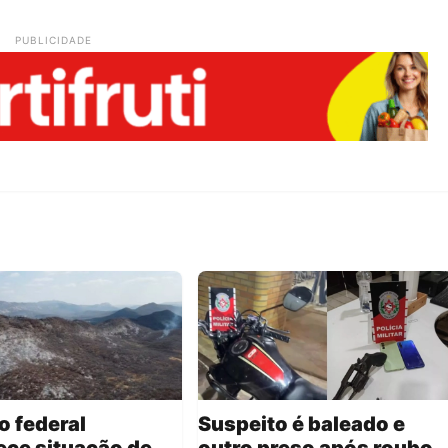
PUBLICIDADE
 federal
Suspeito é baleado e
ce situação de
outro preso após roubo