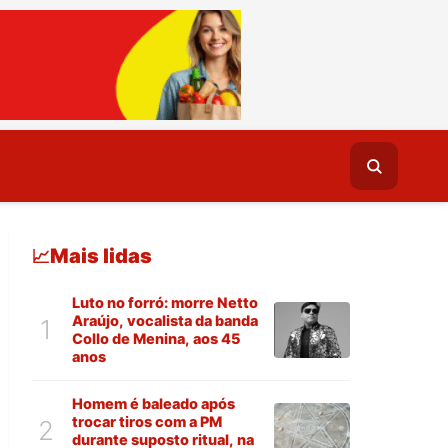
Mais lidas
📈
Luto no forró: morre Netto
Araújo, vocalista da banda
1
Collo de Menina, aos 45
anos
Homem é baleado após
trocar tiros com a PM
2
durante suposto ritual, na