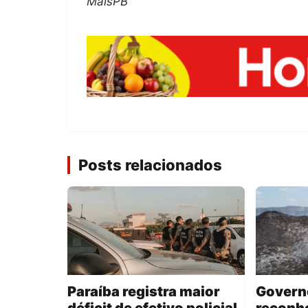
MaisPB
Posts relacionados
Paraíba registra maior
Governo
déficit de efetivo policial
reconhe