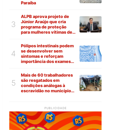
Paraíba
ALPB aprova projeto de
Júnior Araújo que cria
3
programa de proteção
para mulheres vítimas de
violência na Paraíba
Pólipos intestinais podem
se desenvolver sem
4
sintomas e reforçam
importância dos exames
preventivos
Mais de 60 trabalhadores
são resgatados em
5
condições análogas à
escravidão no município
de Várzea
PUBLICIDADE