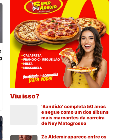
e
o
Viu isso?
‘Bandido’ completa 50 anos
e segue como um dos álbuns
mais marcantes da carreira
de Ney Matogrosso
Zé Aldemir aparece entre os