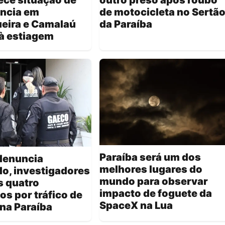
ncia em
de motocicleta no Sertã
eira e Camalaú
da Paraíba
à estiagem
Paraíba será um dos
denuncia
melhores lugares do
o, investigadores
mundo para observar
s quatro
impacto de foguete da
os por tráfico de
SpaceX na Lua
na Paraíba