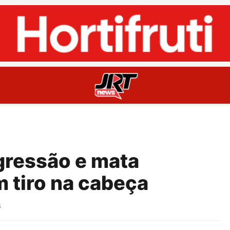
gressão e mata
 tiro na cabeça
4