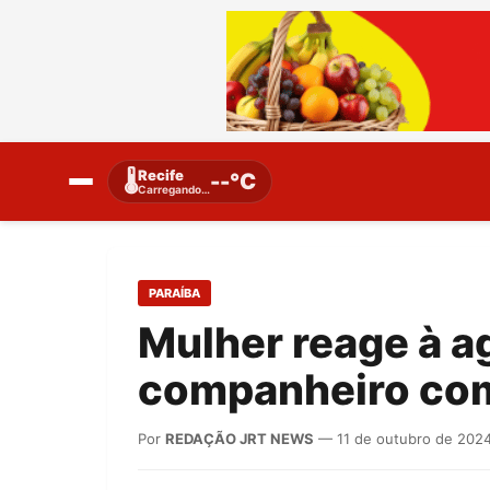
Recife
🌡️
--°C
Carregando…
PARAÍBA
Mulher reage à a
companheiro com
Por
REDAÇÃO JRT NEWS
— 11 de outubro de 202