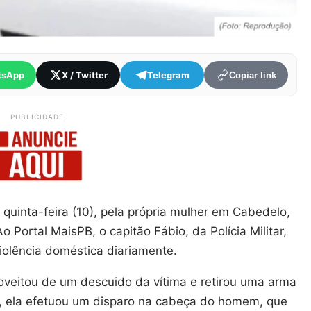
tsApp
X / Twitter
Telegram
Copiar link
PUBLICIDADE
uinta-feira (10), pela própria mulher em Cabedelo,
 Portal MaisPB, o capitão Fábio, da Polícia Militar,
violência doméstica diariamente.
oveitou de um descuido da vítima e retirou uma arma
, ela efetuou um disparo na cabeça do homem, que