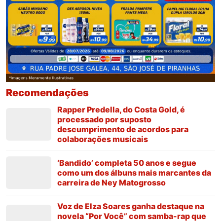
Recomendações
Rapper Predella, do Costa Gold, é
processado por suposto
descumprimento de acordos para
colaborações musicais
‘Bandido’ completa 50 anos e segue
como um dos álbuns mais marcantes da
carreira de Ney Matogrosso
Voz de Elza Soares ganha destaque na
novela “Por Você” com samba-rap que