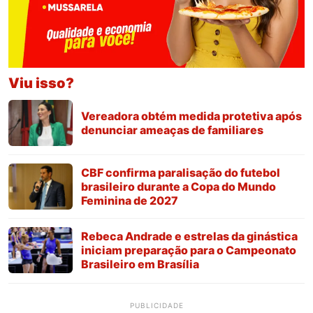
Viu isso?
Vereadora obtém medida protetiva após
denunciar ameaças de familiares
CBF confirma paralisação do futebol
brasileiro durante a Copa do Mundo
Feminina de 2027
Rebeca Andrade e estrelas da ginástica
iniciam preparação para o Campeonato
Brasileiro em Brasília
PUBLICIDADE