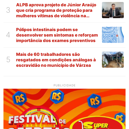
ALPB aprova projeto de Júnior Araújo
3
que cria programa de proteção para
mulheres vítimas de violência na
Paraíba
Pólipos intestinais podem se
4
desenvolver sem sintomas e reforçam
importância dos exames preventivos
Mais de 60 trabalhadores são
5
resgatados em condições análogas à
escravidão no município de Várzea
PUBLICIDADE