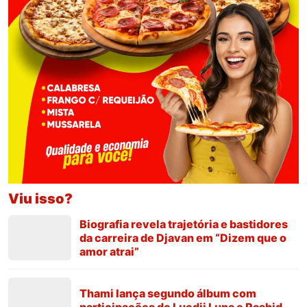
Viu isso?
Biografia revela trajetória e bastidores
da carreira de Djavan em “Dizem que o
amor atrai”
Thami lança segundo álbum com