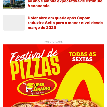
ao ano e amplia expectativa de estímulo
à economia
Dólar abre em queda após Copom
reduzir a Selic para o menor nível desde
março de 2025
PUBLICIDADE