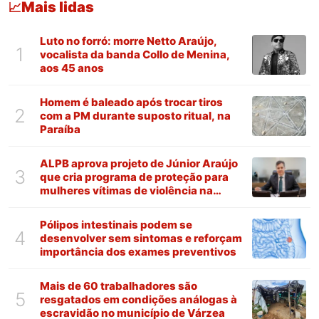
Mais lidas
📈
Luto no forró: morre Netto Araújo,
1
vocalista da banda Collo de Menina,
aos 45 anos
Homem é baleado após trocar tiros
2
com a PM durante suposto ritual, na
Paraíba
ALPB aprova projeto de Júnior Araújo
3
que cria programa de proteção para
mulheres vítimas de violência na
Paraíba
Pólipos intestinais podem se
4
desenvolver sem sintomas e reforçam
importância dos exames preventivos
Mais de 60 trabalhadores são
5
resgatados em condições análogas à
escravidão no município de Várzea