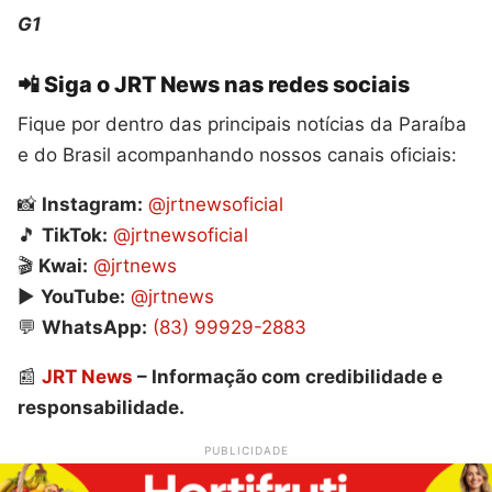
G1
📲 Siga o JRT News nas redes sociais
Fique por dentro das principais notícias da Paraíba
e do Brasil acompanhando nossos canais oficiais:
📸
Instagram:
@jrtnewsoficial
🎵
TikTok:
@jrtnewsoficial
🎬
Kwai:
@jrtnews
▶️
YouTube:
@jrtnews
💬
WhatsApp:
(83) 99929-2883
📰
JRT News
– Informação com credibilidade e
responsabilidade.
PUBLICIDADE