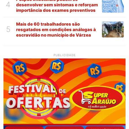
4
desenvolver sem sintomas e reforçam
importância dos exames preventivos
Mais de 60 trabalhadores são
5
resgatados em condições análogas à
escravidão no município de Várzea
PUBLICIDADE