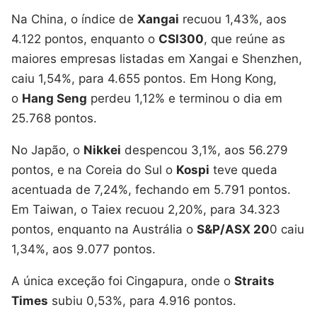
Na China, o índice de
Xangai
recuou 1,43%, aos
4.122 pontos, enquanto o
CSI300
, que reúne as
maiores empresas listadas em Xangai e Shenzhen,
caiu 1,54%, para 4.655 pontos. Em Hong Kong,
o
Hang Seng
perdeu 1,12% e terminou o dia em
25.768 pontos.
No Japão, o
Nikkei
despencou 3,1%, aos 56.279
pontos, e na Coreia do Sul o
Kospi
teve queda
acentuada de 7,24%, fechando em 5.791 pontos.
Em Taiwan, o Taiex recuou 2,20%, para 34.323
pontos, enquanto na Austrália o
S&P/ASX 20
0 caiu
1,34%, aos 9.077 pontos.
A única exceção foi Cingapura, onde o
Straits
Times
subiu 0,53%, para 4.916 pontos.