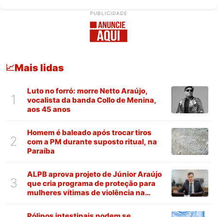
PUBLICIDADE
Mais lidas
📈
Luto no forró: morre Netto Araújo,
1
vocalista da banda Collo de Menina,
aos 45 anos
Homem é baleado após trocar tiros
2
com a PM durante suposto ritual, na
Paraíba
ALPB aprova projeto de Júnior Araújo
3
que cria programa de proteção para
mulheres vítimas de violência na
Paraíba
Pólipos intestinais podem se