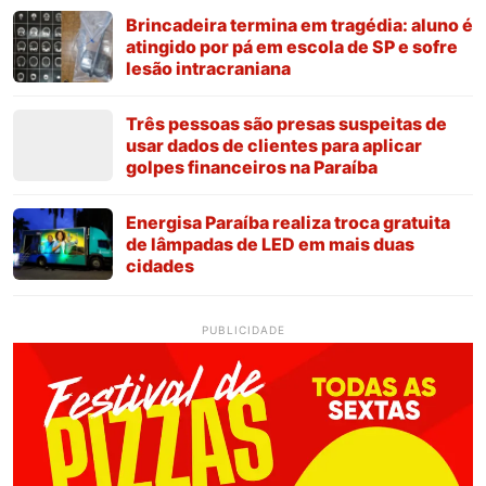
Brincadeira termina em tragédia: aluno é
atingido por pá em escola de SP e sofre
lesão intracraniana
Três pessoas são presas suspeitas de
usar dados de clientes para aplicar
golpes financeiros na Paraíba
Energisa Paraíba realiza troca gratuita
de lâmpadas de LED em mais duas
cidades
PUBLICIDADE