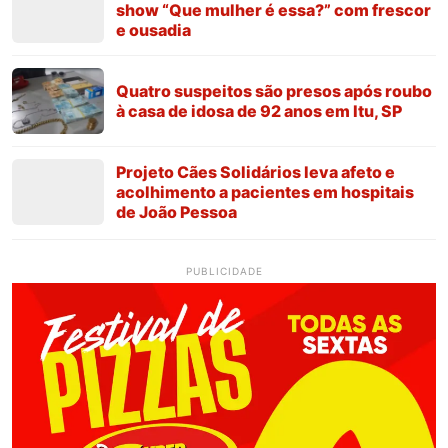
show “Que mulher é essa?” com frescor
e ousadia
Quatro suspeitos são presos após roubo
à casa de idosa de 92 anos em Itu, SP
Projeto Cães Solidários leva afeto e
acolhimento a pacientes em hospitais
de João Pessoa
PUBLICIDADE