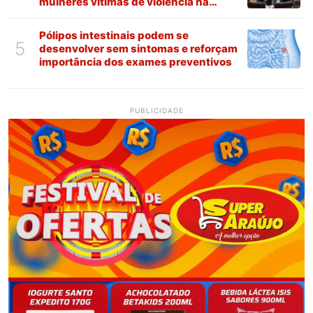
mulheres vítimas de violência na
Paraíba
Pólipos intestinais podem se
5
desenvolver sem sintomas e reforçam
importância dos exames preventivos
PUBLICIDADE