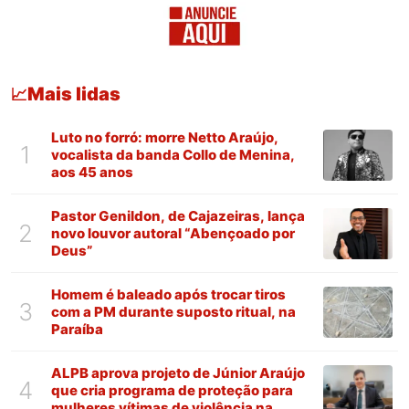
Mais lidas
📈
Luto no forró: morre Netto Araújo,
1
vocalista da banda Collo de Menina,
aos 45 anos
Pastor Genildon, de Cajazeiras, lança
2
novo louvor autoral “Abençoado por
Deus”
Homem é baleado após trocar tiros
3
com a PM durante suposto ritual, na
Paraíba
ALPB aprova projeto de Júnior Araújo
4
que cria programa de proteção para
mulheres vítimas de violência na