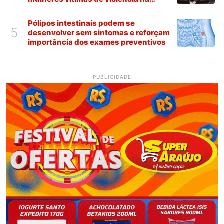
Paraíba
Pólipos intestinais podem se
5
desenvolver sem sintomas e reforçam
importância dos exames preventivos
PUBLICIDADE