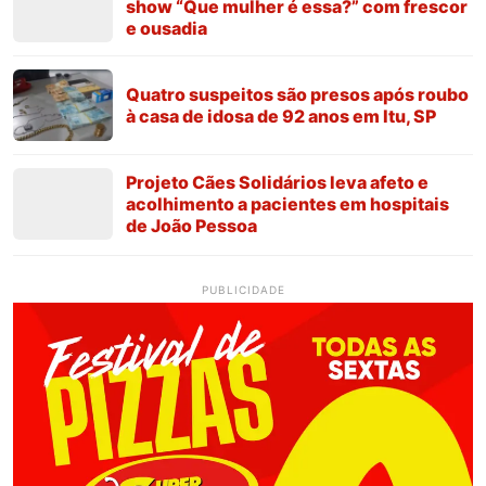
show “Que mulher é essa?” com frescor
e ousadia
Quatro suspeitos são presos após roubo
à casa de idosa de 92 anos em Itu, SP
Projeto Cães Solidários leva afeto e
acolhimento a pacientes em hospitais
de João Pessoa
PUBLICIDADE