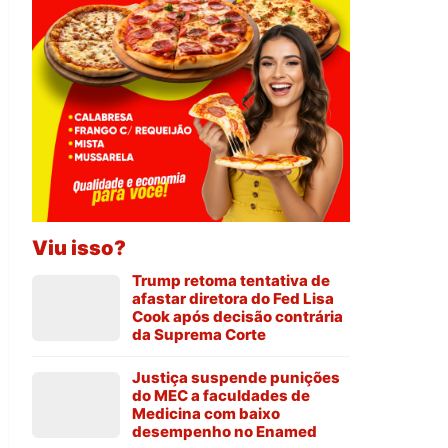
Viu isso?
Trump retoma tentativa de
afastar diretora do Fed Lisa
Cook após decisão contrária
da Suprema Corte
Justiça suspende punições
do MEC a faculdades de
Medicina com baixo
desempenho no Enamed