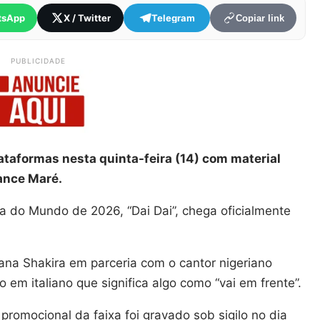
tsApp
X / Twitter
Telegram
Copiar link
PUBLICIDADE
lataformas nesta quinta-feira (14) com material
ance Maré.
pa do Mundo de 2026, “Dai Dai”, chega oficialmente
iana Shakira em parceria com o cantor nigeriano
 em italiano que significa algo como “vai em frente”.
romocional da faixa foi gravado sob sigilo no dia