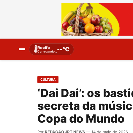
Recife
🌡️
--°C
Carregando…
CULTURA
‘Dai Dai’: os bas
secreta da músic
Copa do Mundo
Por
REDAÇÃO JRT NEWS
— 14 de maio de 2026