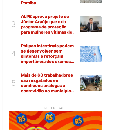
Paraíba
ALPB aprova projeto de
Júnior Araújo que cria
3
programa de proteção
para mulheres vítimas de
violência na Paraíba
Pólipos intestinais podem
se desenvolver sem
4
sintomas e reforçam
importância dos exames
preventivos
Mais de 60 trabalhadores
são resgatados em
5
condições análogas à
escravidão no município
de Várzea
PUBLICIDADE