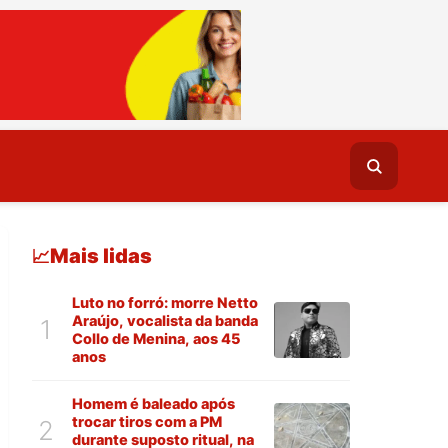
Mais lidas
📈
Luto no forró: morre Netto
Araújo, vocalista da banda
1
Collo de Menina, aos 45
anos
Homem é baleado após
trocar tiros com a PM
2
durante suposto ritual, na