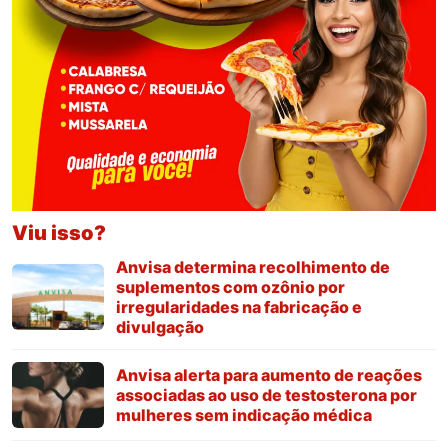
Viu isso?
Anvisa determina recolhimento de
suplementos com ozônio por
irregularidades na fabricação e
divulgação
Anvisa alerta para aumento de reações
associadas ao uso de testosterona por
mulheres sem indicação médica