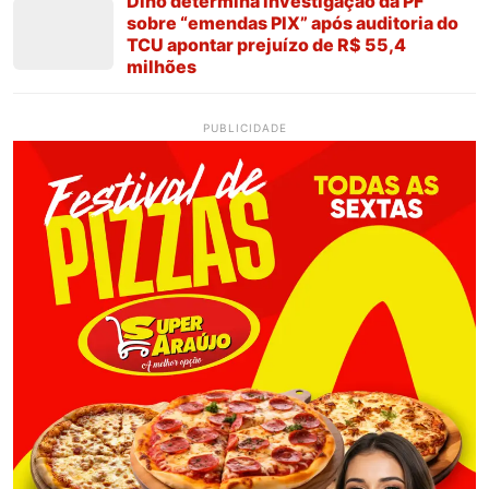
Dino determina investigação da PF
sobre “emendas PIX” após auditoria do
TCU apontar prejuízo de R$ 55,4
milhões
PUBLICIDADE