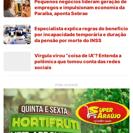
Pequenos negócios lideram geração de
empregos e impulsionam economia da
Paraíba, aponta Sebrae
Especialista explica regras do benefício
por incapacidade temporária e duração
da pensão por morte do INSS
Vírgula virou “coisa de IA”? Entenda a
polêmica que tomou conta das redes
sociais
PUBLICIDADE